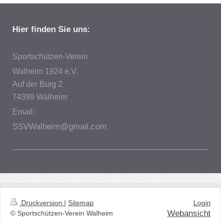
Hier finden Sie uns:
Sportschützen-Verein
Walheim 1924 e.V.
Auf der Burg
2
74399
Walheim
Email:
SSVWalheim@gmail.com
Druckversion
|
Sitemap
Login
Webansicht
© Sportschützen-Verein Walheim